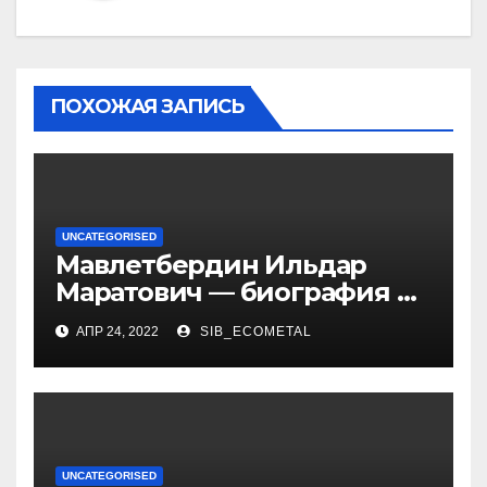
ПОХОЖАЯ ЗАПИСЬ
UNCATEGORISED
Мавлетбердин Ильдар
Маратович — биография и
достижения талантливого
АПР 24, 2022
SIB_ECOMETAL
российского политика и
бизнесмена
UNCATEGORISED