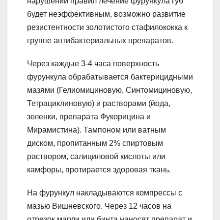
нарушении правил лечение фурункула губ
будет неэффективным, возможно развитие
резистентности золотистого стафилококка к
группе антибактериальных препаратов.
Через каждые 3-4 часа поверхность
фурункула обрабатывается бактерицидными
мазями (Гелиомициновую, Синтомициновую,
Тетрациклиновую) и растворами (йода,
зеленки, препарата Фукорицина и
Мирамистина). Тампоном или ватным
диском, пропитанным 2% спиртовым
раствором, салициловой кислоты или
камфоры, протирается здоровая ткань.
На фурункул накладываются компрессы с
мазью Вишневского. Через 12 часов на
отрезок марли или бинта наносят препарат и