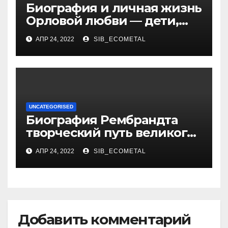
Биография и личная жизнь
Орловой любви — дети,
достижения, семейные
АПР 24, 2022
SIB_ECOMETAL
радости
UNCATEGORISED
Биография Рембрандта
творческий путь великого
художника
АПР 24, 2022
SIB_ECOMETAL
Добавить комментарий