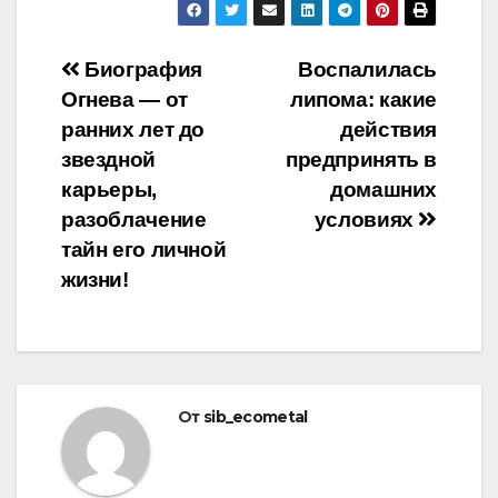
Навигация
Биография
Воспалилась
Огнева — от
липома: какие
по
ранних лет до
действия
записям
звездной
предпринять в
карьеры,
домашних
разоблачение
условиях
тайн его личной
жизни!
От
sib_ecometal