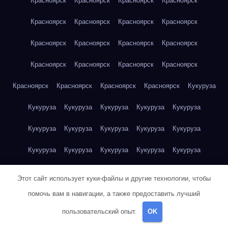
Красноярск
Красноярск
Красноярск
Красноярск
Красноярск
Красноярск
Красноярск
Красноярск
Красноярск
Красноярск
Красноярск
Красноярск
Красноярск
Красноярск
Красноярск
Красноярск
Красноярск
Красноярск
Красноярск
Красноярск
Кукуруза
Кукуруза
Кукуруза
Кукуруза
Кукуруза
Кукуруза
Кукуруза
Кукуруза
Кукуруза
Кукуруза
Кукуруза
Кукуруза
Кукуруза
Кукуруза
Кукуруза
Кукуруза
Куриная грудка
Куриная грудка
Куриная грудка
Этот сайт использует куки-файлы и другие технологии, чтобы
Куриная грудка
Куриная грудка
Куриная грудка
помочь вам в навигации, а также предоставить лучший
пользовательский опыт.
OK
Куриная грудка
Куриная грудка
Куриная грудка