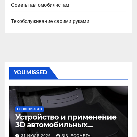
Советы автомобилистам
Техобслуживание своими руками
YOU MISSED
НОВОСТИ АВТО
Устройство и применение
3D автомобильных
ковриков
31 ИЮЛЯ 2026
SIB_ECOMETAL