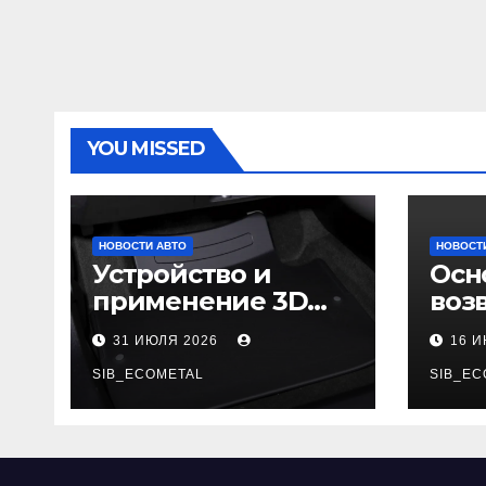
YOU MISSED
НОВОСТИ АВТО
НОВОСТ
Устройство и
Осн
применение 3D
воз
автомобильных
гар
31 ИЮЛЯ 2026
16 
ковриков
SIB_ECOMETAL
SIB_EC