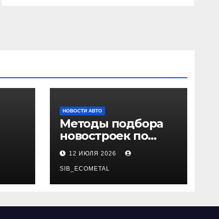
НОВОСТИ АВТО
Методы подбора
новостроек по
 и
заданным
12 ИЮЛЯ 2026
и
критериям
SIB_ECOMETAL