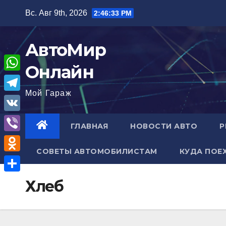
Перейти
Вс. Авг 9th, 2026
2:46:34 PM
к
содержимому
АвтоМир
Онлайн
W
Мой Гараж
h
T
a
e
V
ГЛАВНАЯ
НОВОСТИ АВТО
Р
t
l
K
V
s
e
СОВЕТЫ АВТОМОБИЛИСТАМ
КУДА ПОЕ
i
A
O
g
b
p
d
r
О
Хлеб
e
p
n
a
т
r
o
m
п
k