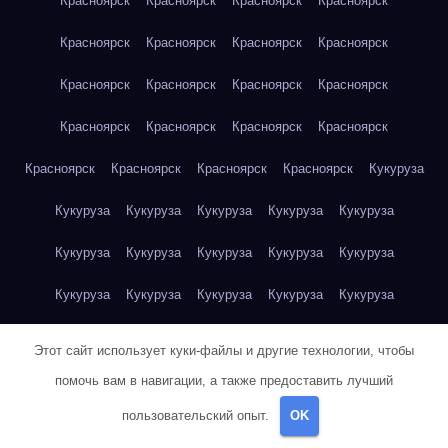
Красноярск
Красноярск
Красноярск
Красноярск
Красноярск
Красноярск
Красноярск
Красноярск
Красноярск
Красноярск
Красноярск
Красноярск
Красноярск
Красноярск
Красноярск
Красноярск
Красноярск
Красноярск
Красноярск
Красноярск
Кукуруза
Кукуруза
Кукуруза
Кукуруза
Кукуруза
Кукуруза
Кукуруза
Кукуруза
Кукуруза
Кукуруза
Кукуруза
Кукуруза
Кукуруза
Кукуруза
Кукуруза
Кукуруза
Куриная грудка
Куриная грудка
Куриная грудка
Этот сайт использует куки-файлы и другие технологии, чтобы
Куриная грудка
Куриная грудка
Куриная грудка
помочь вам в навигации, а также предоставить лучший
пользовательский опыт.
OK
Куриная грудка
Куриная грудка
Куриная грудка