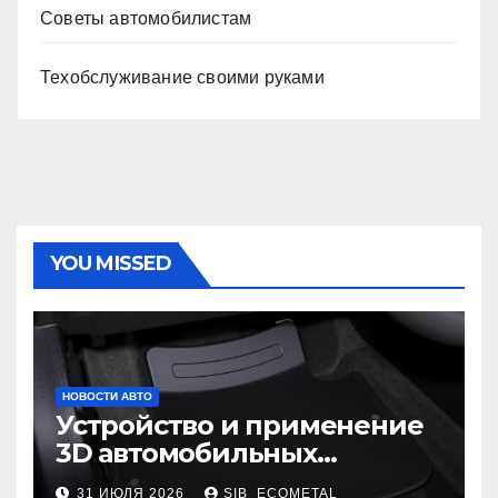
Советы автомобилистам
Техобслуживание своими руками
YOU MISSED
НОВОСТИ АВТО
Устройство и применение
3D автомобильных
ковриков
31 ИЮЛЯ 2026
SIB_ECOMETAL