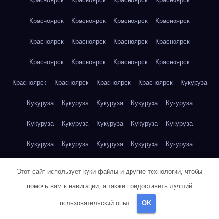
Красноярск
Красноярск
Красноярск
Красноярск
Красноярск
Красноярск
Красноярск
Красноярск
Красноярск
Красноярск
Красноярск
Красноярск
Красноярск
Красноярск
Красноярск
Красноярск
Красноярск
Красноярск
Красноярск
Красноярск
Кукуруза
Кукуруза
Кукуруза
Кукуруза
Кукуруза
Кукуруза
Кукуруза
Кукуруза
Кукуруза
Кукуруза
Кукуруза
Кукуруза
Кукуруза
Кукуруза
Кукуруза
Кукуруза
Куриная грудка
Куриная грудка
Куриная грудка
Этот сайт использует куки-файлы и другие технологии, чтобы
Куриная грудка
Куриная грудка
Куриная грудка
помочь вам в навигации, а также предоставить лучший
пользовательский опыт.
OK
Куриная грудка
Куриная грудка
Куриная грудка