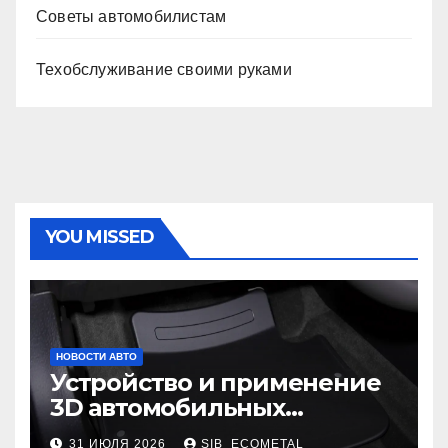
Советы автомобилистам
Техобслуживание своими руками
YOU MISSED
НОВОСТИ АВТО
Устройство и применение
3D автомобильных
ковриков
31 ИЮЛЯ 2026
SIB_ECOMETAL