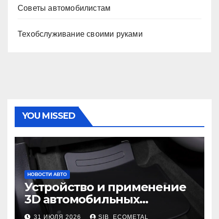
Советы автомобилистам
Техобслуживание своими руками
YOU MISSED
НОВОСТИ АВТО
Устройство и применение
3D автомобильных
ковриков
31 ИЮЛЯ 2026
SIB_ECOMETAL