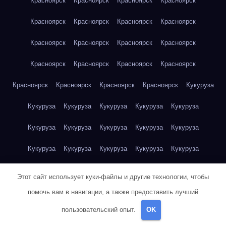
Красноярск
Красноярск
Красноярск
Красноярск
Красноярск
Красноярск
Красноярск
Красноярск
Красноярск
Красноярск
Красноярск
Красноярск
Красноярск
Красноярск
Красноярск
Красноярск
Красноярск
Красноярск
Красноярск
Красноярск
Кукуруза
Кукуруза
Кукуруза
Кукуруза
Кукуруза
Кукуруза
Кукуруза
Кукуруза
Кукуруза
Кукуруза
Кукуруза
Кукуруза
Кукуруза
Кукуруза
Кукуруза
Кукуруза
Куриная грудка
Куриная грудка
Куриная грудка
Этот сайт использует куки-файлы и другие технологии, чтобы
Куриная грудка
Куриная грудка
Куриная грудка
помочь вам в навигации, а также предоставить лучший
пользовательский опыт.
OK
Куриная грудка
Куриная грудка
Куриная грудка