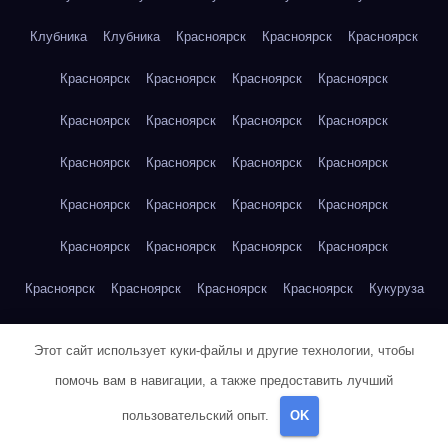
Клубника
Клубника
Красноярск
Красноярск
Красноярск
Красноярск
Красноярск
Красноярск
Красноярск
Красноярск
Красноярск
Красноярск
Красноярск
Красноярск
Красноярск
Красноярск
Красноярск
Красноярск
Красноярск
Красноярск
Красноярск
Красноярск
Красноярск
Красноярск
Красноярск
Красноярск
Красноярск
Красноярск
Красноярск
Кукуруза
Кукуруза
Кукуруза
Кукуруза
Кукуруза
Кукуруза
Этот сайт использует куки-файлы и другие технологии, чтобы
Кукуруза
Кукуруза
Кукуруза
Кукуруза
Кукуруза
помочь вам в навигации, а также предоставить лучший
Кукуруза
Кукуруза
Кукуруза
Кукуруза
Кукуруза
пользовательский опыт.
OK