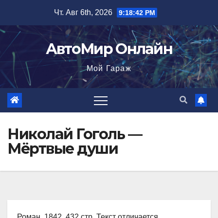
Перейти
Чт. Авг 6th, 2026
9:18:43 PM
к
содержимому
АвтоМир Онлайн
Мой Гараж
Николай Гоголь —
Мёртвые души
Роман, 1842, 432 стр. Текст отличается