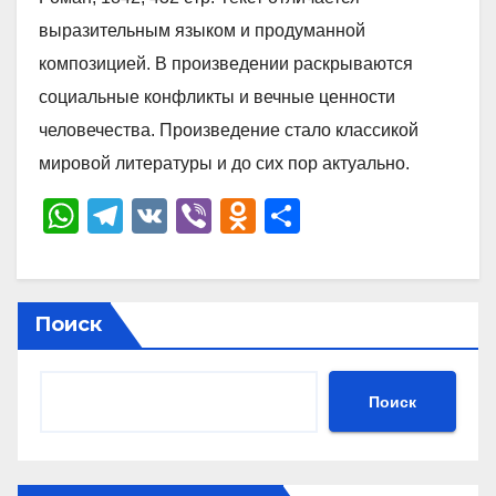
выразительным языком и продуманной
композицией. В произведении раскрываются
социальные конфликты и вечные ценности
человечества. Произведение стало классикой
мировой литературы и до сих пор актуально.
W
T
V
Vi
O
О
h
el
K
b
d
тп
at
e
er
n
р
s
gr
o
а
Поиск
A
a
kl
в
p
m
a
и
Поиск
p
ss
ть
ni