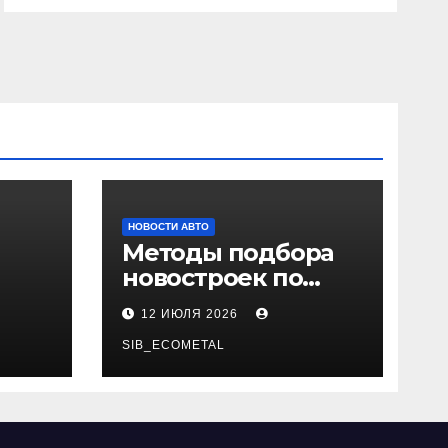
НОВОСТИ АВТО
Методы подбора
новостроек по
 и
заданным
12 ИЮЛЯ 2026
и
критериям
SIB_ECOMETAL