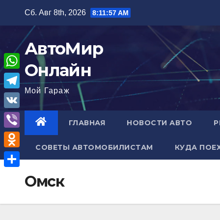
Перейти
Сб. Авг 8th, 2026
8:11:58 AM
к
содержимому
АвтоМир
Онлайн
W
Мой Гараж
h
T
a
e
V
ГЛАВНАЯ
НОВОСТИ АВТО
Р
t
l
K
V
s
e
СОВЕТЫ АВТОМОБИЛИСТАМ
КУДА ПОЕ
i
A
O
g
b
p
d
r
О
Омск
e
p
n
a
т
r
o
m
п
k