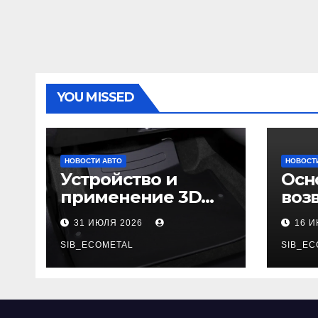
YOU MISSED
НОВОСТИ АВТО
НОВОСТ
Устройство и
Осн
применение 3D
воз
автомобильных
гар
31 ИЮЛЯ 2026
16 
ковриков
SIB_ECOMETAL
SIB_EC