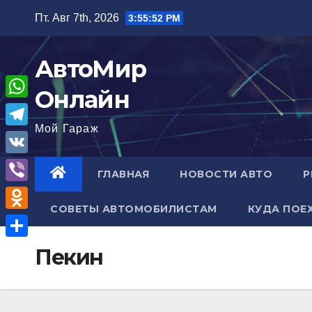
Перейти
Пт. Авг 7th, 2026
3:55:54 PM
к
содержимому
АвтоМир
Онлайн
W
Мой Гараж
h
T
a
e
V
ГЛАВНАЯ
НОВОСТИ АВТО
Р
t
l
K
V
s
e
СОВЕТЫ АВТОМОБИЛИСТАМ
КУДА ПОЕ
i
A
O
g
b
p
d
r
О
Пекин
e
p
n
a
т
r
o
m
п
k