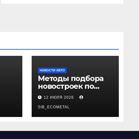
НОВОСТИ АВТО
Методы подбора
новостроек по
 и
заданным
12 ИЮЛЯ 2026
и
критериям
SIB_ECOMETAL