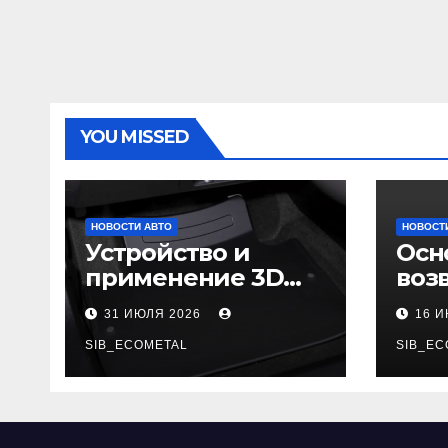
YOU MISSED
НОВОСТИ АВТО
НОВОСТ
Устройство и
Осн
применение 3D
воз
автомобильных
гар
31 ИЮЛЯ 2026
16 
ковриков
SIB_ECOMETAL
SIB_EC