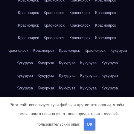
Красноярск
Красноярск
Красноярск
Красноярск
Красноярск
Красноярск
Красноярск
Красноярск
Красноярск
Красноярск
Красноярск
Красноярск
Красноярск
Красноярск
Красноярск
Красноярск
Красноярск
Красноярск
Красноярск
Красноярск
Кукуруза
Кукуруза
Кукуруза
Кукуруза
Кукуруза
Кукуруза
Кукуруза
Кукуруза
Кукуруза
Кукуруза
Кукуруза
Кукуруза
Кукуруза
Кукуруза
Кукуруза
Кукуруза
Куриная грудка
Куриная грудка
Куриная грудка
Этот сайт использует куки-файлы и другие технологии, чтобы
Куриная грудка
Куриная грудка
Куриная грудка
помочь вам в навигации, а также предоставить лучший
пользовательский опыт.
OK
Куриная грудка
Куриная грудка
Куриная грудка