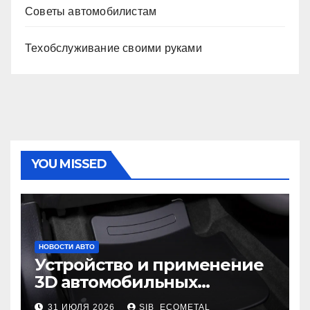
Советы автомобилистам
Техобслуживание своими руками
YOU MISSED
НОВОСТИ АВТО
Устройство и применение
3D автомобильных
ковриков
31 ИЮЛЯ 2026
SIB_ECOMETAL