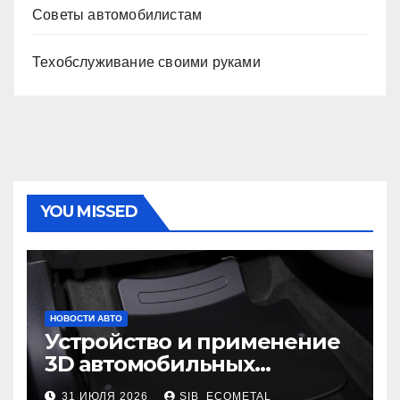
Советы автомобилистам
Техобслуживание своими руками
YOU MISSED
НОВОСТИ АВТО
Устройство и применение
3D автомобильных
ковриков
31 ИЮЛЯ 2026
SIB_ECOMETAL