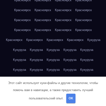
Красноярск
Красноярск
Красноярск
Красноярск
Красноярск
Красноярск
Красноярск
Красноярск
Красноярск
Красноярск
Красноярск
Красноярск
Красноярск
Красноярск
Красноярск
Красноярск
Красноярск
Красноярск
Красноярск
Красноярск
Кукуруза
Кукуруза
Кукуруза
Кукуруза
Кукуруза
Кукуруза
Кукуруза
Кукуруза
Кукуруза
Кукуруза
Кукуруза
Кукуруза
Кукуруза
Кукуруза
Кукуруза
Кукуруза
Куриная грудка
Куриная грудка
Куриная грудка
Этот сайт использует куки-файлы и другие технологии, чтобы
Куриная грудка
Куриная грудка
Куриная грудка
помочь вам в навигации, а также предоставить лучший
пользовательский опыт.
OK
Куриная грудка
Куриная грудка
Куриная грудка