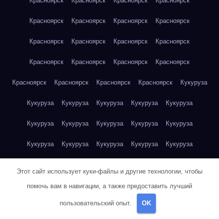
Красноярск
Красноярск
Красноярск
Красноярск
Красноярск
Красноярск
Красноярск
Красноярск
Красноярск
Красноярск
Красноярск
Красноярск
Красноярск
Красноярск
Красноярск
Красноярск
Красноярск
Красноярск
Красноярск
Красноярск
Кукуруза
Кукуруза
Кукуруза
Кукуруза
Кукуруза
Кукуруза
Кукуруза
Кукуруза
Кукуруза
Кукуруза
Кукуруза
Кукуруза
Кукуруза
Кукуруза
Кукуруза
Кукуруза
Куриная грудка
Куриная грудка
Куриная грудка
Этот сайт использует куки-файлы и другие технологии, чтобы
Куриная грудка
Куриная грудка
Куриная грудка
помочь вам в навигации, а также предоставить лучший
пользовательский опыт.
OK
Куриная грудка
Куриная грудка
Куриная грудка