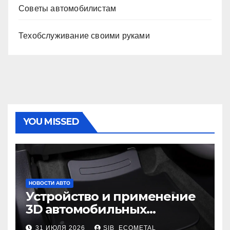
Советы автомобилистам
Техобслуживание своими руками
YOU MISSED
НОВОСТИ АВТО
Устройство и применение
3D автомобильных
ковриков
31 ИЮЛЯ 2026
SIB_ECOMETAL