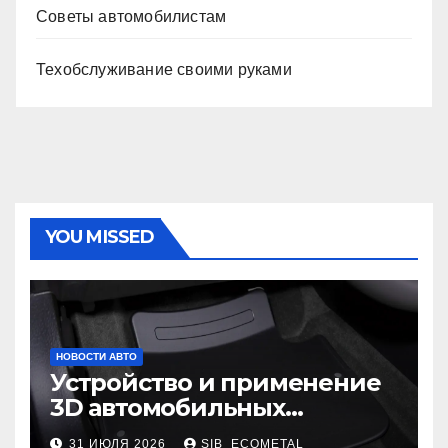
Советы автомобилистам
Техобслуживание своими руками
YOU MISSED
НОВОСТИ АВТО
Устройство и применение
3D автомобильных
ковриков
31 ИЮЛЯ 2026
SIB_ECOMETAL