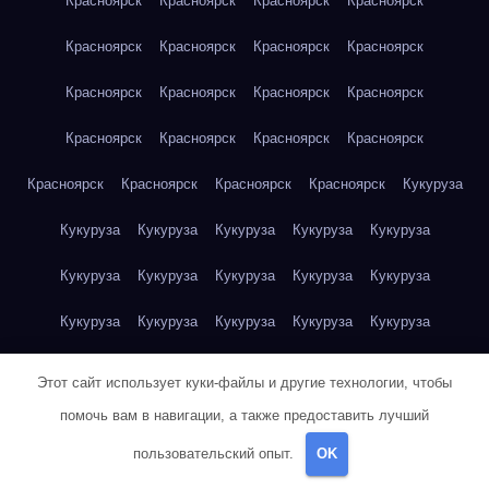
Красноярск
Красноярск
Красноярск
Красноярск
Красноярск
Красноярск
Красноярск
Красноярск
Красноярск
Красноярск
Красноярск
Красноярск
Красноярск
Красноярск
Красноярск
Красноярск
Красноярск
Красноярск
Красноярск
Красноярск
Кукуруза
Кукуруза
Кукуруза
Кукуруза
Кукуруза
Кукуруза
Кукуруза
Кукуруза
Кукуруза
Кукуруза
Кукуруза
Кукуруза
Кукуруза
Кукуруза
Кукуруза
Кукуруза
Куриная грудка
Куриная грудка
Куриная грудка
Этот сайт использует куки-файлы и другие технологии, чтобы
Куриная грудка
Куриная грудка
Куриная грудка
помочь вам в навигации, а также предоставить лучший
пользовательский опыт.
OK
Куриная грудка
Куриная грудка
Куриная грудка