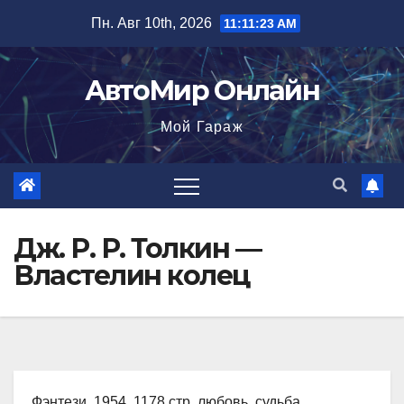
Перейти
Пн. Авг 10th, 2026
11:11:24 AM
к
содержимому
АвтоМир Онлайн
Мой Гараж
Дж. Р. Р. Толкин —
Властелин колец
Фэнтези, 1954, 1178 стр. любовь, судьба,