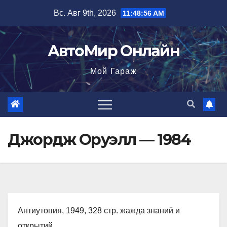
Перейти
Вс. Авг 9th, 2026
11:48:57 AM
к
содержимому
АвтоМир Онлайн
Мой Гараж
Джордж Оруэлл — 1984
Антиутопия, 1949, 328 стр. жажда знаний и
открытий