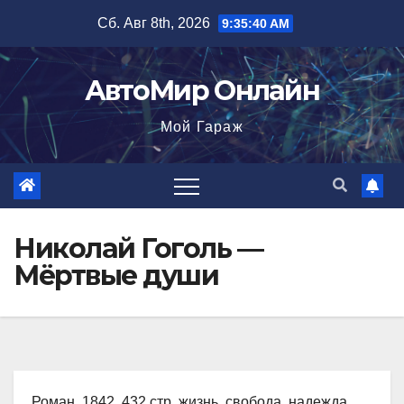
Перейти
Сб. Авг 8th, 2026
9:35:41 AM
к
содержимому
АвтоМир Онлайн
Мой Гараж
Николай Гоголь —
Мёртвые души
Роман, 1842, 432 стр. жизнь, свобода, надежда