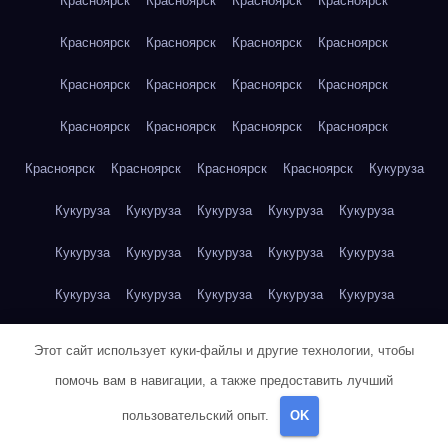
Красноярск
Красноярск
Красноярск
Красноярск
Красноярск
Красноярск
Красноярск
Красноярск
Красноярск
Красноярск
Красноярск
Красноярск
Красноярск
Красноярск
Красноярск
Красноярск
Красноярск
Красноярск
Красноярск
Красноярск
Кукуруза
Кукуруза
Кукуруза
Кукуруза
Кукуруза
Кукуруза
Кукуруза
Кукуруза
Кукуруза
Кукуруза
Кукуруза
Кукуруза
Кукуруза
Кукуруза
Кукуруза
Кукуруза
Куриная грудка
Куриная грудка
Куриная грудка
Этот сайт использует куки-файлы и другие технологии, чтобы
Куриная грудка
Куриная грудка
Куриная грудка
помочь вам в навигации, а также предоставить лучший
пользовательский опыт.
OK
Куриная грудка
Куриная грудка
Куриная грудка