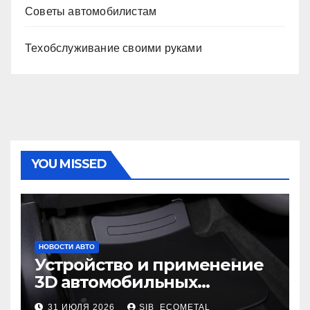
Советы автомобилистам
Техобслуживание своими руками
YOU MISSED
НОВОСТИ АВТО
Устройство и применение
3D автомобильных
ковриков
31 ИЮЛЯ 2026
SIB_ECOMETAL