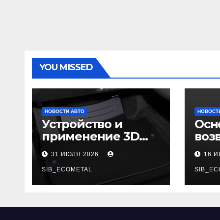
YOU MISSED
НОВОСТИ АВТО
НОВОСТ
Устройство и
Осн
применение 3D
воз
автомобильных
гар
31 ИЮЛЯ 2026
16 
ковриков
SIB_ECOMETAL
SIB_EC