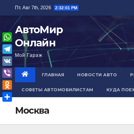
Перейти
Пт. Авг 7th, 2026
2:32:02 PM
к
содержимому
АвтоМир
Онлайн
W
Мой Гараж
h
T
a
e
V
ГЛАВНАЯ
НОВОСТИ АВТО
Р
t
l
K
V
s
e
СОВЕТЫ АВТОМОБИЛИСТАМ
КУДА ПОЕ
i
A
O
g
b
p
d
r
О
Москва
e
p
n
a
т
r
o
m
п
k