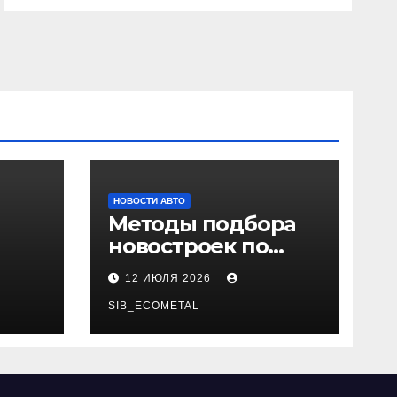
НОВОСТИ АВТО
Методы подбора
новостроек по
 и
заданным
12 ИЮЛЯ 2026
и
критериям
SIB_ECOMETAL