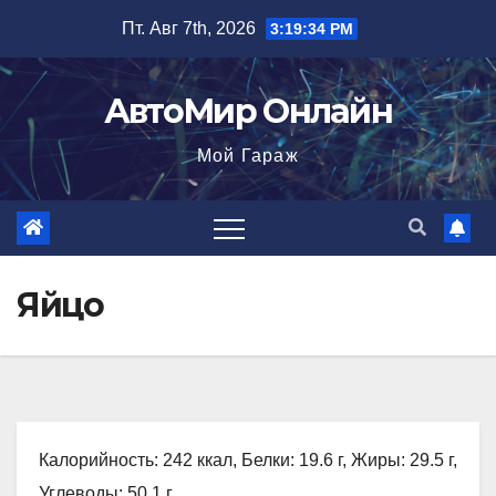
Перейти
Пт. Авг 7th, 2026
3:19:35 PM
к
содержимому
АвтоМир Онлайн
Мой Гараж
Яйцо
Калорийность: 242 ккал, Белки: 19.6 г, Жиры: 29.5 г,
Углеводы: 50.1 г