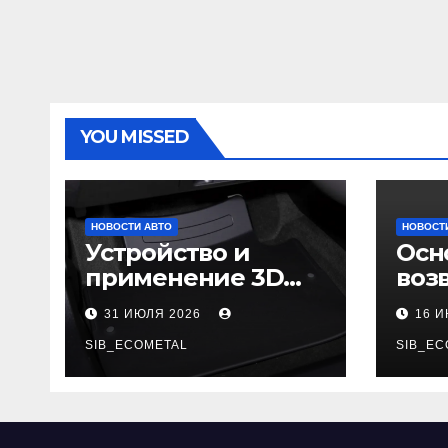
YOU MISSED
НОВОСТИ АВТО
НОВОСТ
Устройство и
Осн
применение 3D
воз
автомобильных
гар
31 ИЮЛЯ 2026
16 
ковриков
SIB_ECOMETAL
SIB_EC