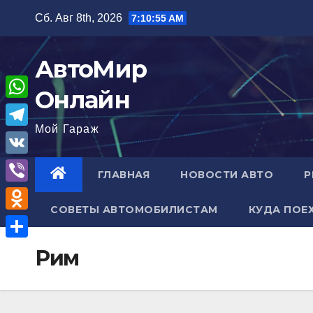
Перейти
Сб. Авг 8th, 2026
7:10:56 AM
к
содержимому
АвтоМир
Онлайн
W
Мой Гараж
h
T
a
e
V
ГЛАВНАЯ
НОВОСТИ АВТО
Р
t
l
K
V
s
e
СОВЕТЫ АВТОМОБИЛИСТАМ
КУДА ПОЕ
i
A
O
g
b
p
d
r
О
Рим
e
p
n
a
т
r
o
m
п
k