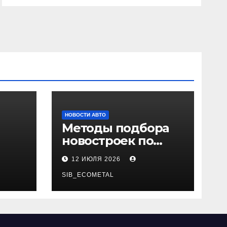
НОВОСТИ АВТО
Методы подбора
новостроек по
 и
заданным
12 ИЮЛЯ 2026
и
критериям
SIB_ECOMETAL