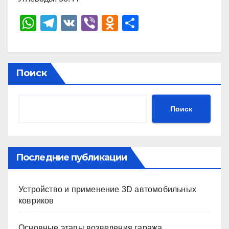
W
T
V
Vi
O
О
h
el
K
b
d
тп
at
e
er
n
р
s
gr
o
а
Поиск
A
a
kl
в
p
m
a
и
Поиск
p
ss
ть
ni
ki
Последние публикации
Устройство и применение 3D автомобильных
ковриков
Основные этапы возведения гаража