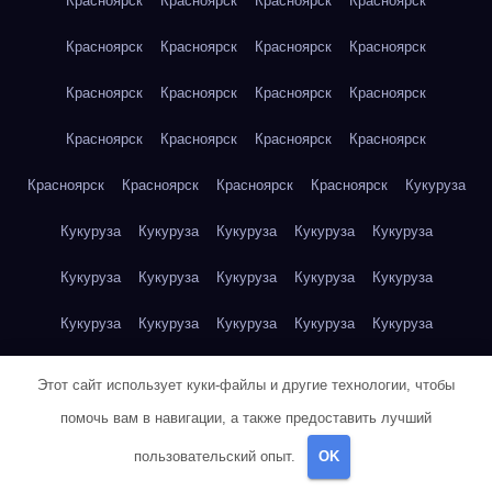
Красноярск
Красноярск
Красноярск
Красноярск
Красноярск
Красноярск
Красноярск
Красноярск
Красноярск
Красноярск
Красноярск
Красноярск
Красноярск
Красноярск
Красноярск
Красноярск
Красноярск
Красноярск
Красноярск
Красноярск
Кукуруза
Кукуруза
Кукуруза
Кукуруза
Кукуруза
Кукуруза
Кукуруза
Кукуруза
Кукуруза
Кукуруза
Кукуруза
Кукуруза
Кукуруза
Кукуруза
Кукуруза
Кукуруза
Куриная грудка
Куриная грудка
Куриная грудка
Этот сайт использует куки-файлы и другие технологии, чтобы
Куриная грудка
Куриная грудка
Куриная грудка
помочь вам в навигации, а также предоставить лучший
пользовательский опыт.
OK
Куриная грудка
Куриная грудка
Куриная грудка