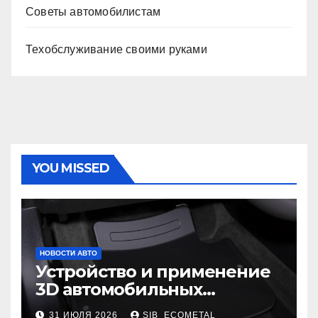
Советы автомобилистам
Техобслуживание своими руками
YOU MISSED
НОВОСТИ АВТО
Устройство и применение
3D автомобильных
ковриков
31 ИЮЛЯ 2026
SIB_ECOMETAL