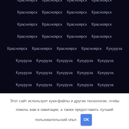
Красноярск
Красноярск
Красноярск
Красноярск
Красноярск
Красноярск
Красноярск
Красноярск
Красноярск
Красноярск
Красноярск
Красноярск
Красноярск
Красноярск
Красноярск
Красноярск
Красноярск
Красноярск
Красноярск
Красноярск
Кукуруза
Кукуруза
Кукуруза
Кукуруза
Кукуруза
Кукуруза
Кукуруза
Кукуруза
Кукуруза
Кукуруза
Кукуруза
Кукуруза
Кукуруза
Кукуруза
Кукуруза
Кукуруза
Куриная грудка
Куриная грудка
Куриная грудка
Этот сайт использует куки-файлы и другие технологии, чтобы
Куриная грудка
Куриная грудка
Куриная грудка
помочь вам в навигации, а также предоставить лучший
пользовательский опыт.
OK
Куриная грудка
Куриная грудка
Куриная грудка