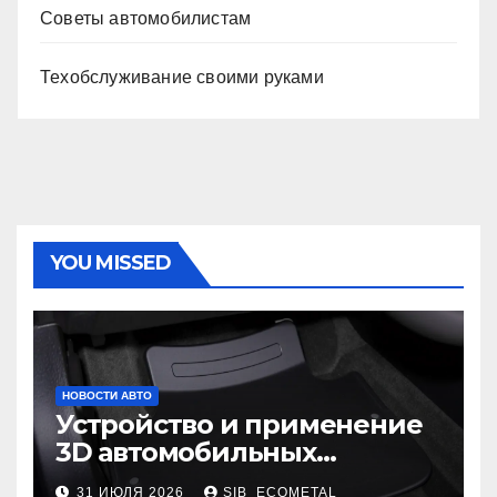
Советы автомобилистам
Техобслуживание своими руками
YOU MISSED
НОВОСТИ АВТО
Устройство и применение
3D автомобильных
ковриков
31 ИЮЛЯ 2026
SIB_ECOMETAL