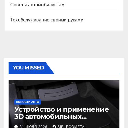
Советы автомобилистам
Техобслуживание своими руками
YOU MISSED
НОВОСТИ АВТО
Устройство и применение
3D автомобильных
ковриков
31 ИЮЛЯ 2026
SIB_ECOMETAL