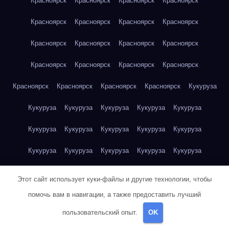
Красноярск
Красноярск
Красноярск
Красноярск
Красноярск
Красноярск
Красноярск
Красноярск
Красноярск
Красноярск
Красноярск
Красноярск
Красноярск
Красноярск
Красноярск
Красноярск
Красноярск
Красноярск
Красноярск
Красноярск
Кукуруза
Кукуруза
Кукуруза
Кукуруза
Кукуруза
Кукуруза
Кукуруза
Кукуруза
Кукуруза
Кукуруза
Кукуруза
Кукуруза
Кукуруза
Кукуруза
Кукуруза
Кукуруза
Куриная грудка
Куриная грудка
Куриная грудка
Этот сайт использует куки-файлы и другие технологии, чтобы
Куриная грудка
Куриная грудка
Куриная грудка
помочь вам в навигации, а также предоставить лучший
пользовательский опыт.
OK
Куриная грудка
Куриная грудка
Куриная грудка