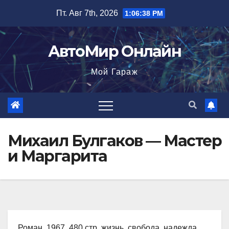
Перейти
Пт. Авг 7th, 2026
1:06:39 PM
к
содержимому
АвтоМир Онлайн
Мой Гараж
Михаил Булгаков — Мастер
и Маргарита
Роман, 1967, 480 стр. жизнь, свобода, надежда