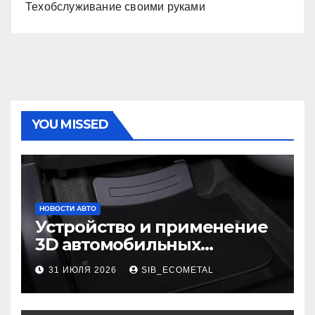
Техобслуживание своими руками
YOU MISSED
НОВОСТИ АВТО
Устройство и применение
3D автомобильных
ковриков
31 ИЮЛЯ 2026
SIB_ECOMETAL