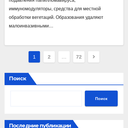
подавления папилломавируса,
иммуномодуляторы, средства для местной
обработки вегетаций. Образования удаляют
малоинвазивными…
Пагинация
1
2
…
72
записей
Поиск
Поиск
Последние публикации