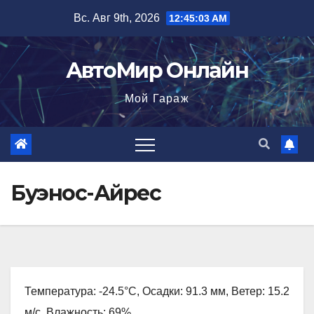
Перейти
Вс. Авг 9th, 2026
12:45:04 AM
к
содержимому
АвтоМир Онлайн
Мой Гараж
Буэнос-Айрес
Температура: -24.5°C, Осадки: 91.3 мм, Ветер: 15.2
м/с, Влажность: 69%