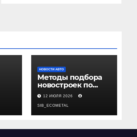
НОВОСТИ АВТО
Методы подбора
новостроек по
 и
заданным
12 ИЮЛЯ 2026
и
критериям
SIB_ECOMETAL