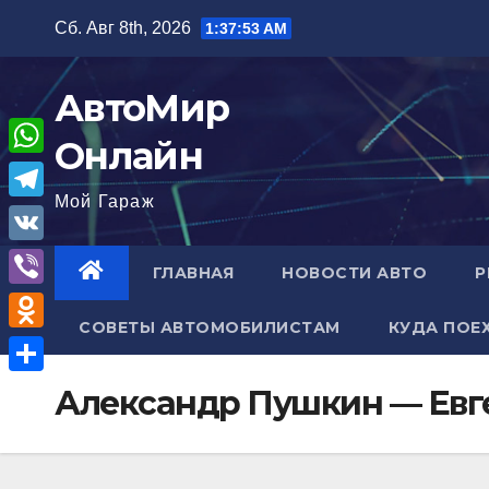
Перейти
Сб. Авг 8th, 2026
1:37:54 AM
к
содержимому
АвтоМир
Онлайн
W
Мой Гараж
h
T
a
e
V
ГЛАВНАЯ
НОВОСТИ АВТО
Р
t
l
K
V
s
e
СОВЕТЫ АВТОМОБИЛИСТАМ
КУДА ПОЕ
i
A
O
g
b
p
d
r
О
Александр Пушкин — Евг
e
p
n
a
т
r
o
m
п
k