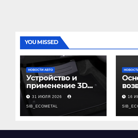
YOU MISSED
НОВОСТИ АВТО
НОВОСТ
Устройство и
Осн
применение 3D
воз
автомобильных
гар
31 ИЮЛЯ 2026
16 
ковриков
SIB_ECOMETAL
SIB_EC