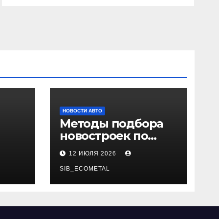
НОВОСТИ АВТО
Методы подбора
новостроек по
 и
заданным
12 ИЮЛЯ 2026
и
критериям
SIB_ECOMETAL