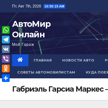
Перейти
Пт. Авг 7th, 2026
10:55:15 AM
к
содержимому
АвтоМир
Онлайн
W
Мой Гараж
h
T
a
e
V
ГЛАВНАЯ
НОВОСТИ АВТО
Р
t
l
K
V
s
e
СОВЕТЫ АВТОМОБИЛИСТАМ
КУДА ПОЕ
i
A
O
g
b
p
d
r
О
Габриэль Гарсиа Маркес 
e
p
n
a
т
r
o
m
п
k