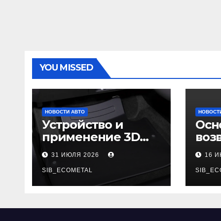
YOU MISSED
НОВОСТИ АВТО
НОВОСТ
Устройство и
Осн
применение 3D
воз
автомобильных
гар
31 ИЮЛЯ 2026
16 
ковриков
SIB_ECOMETAL
SIB_EC