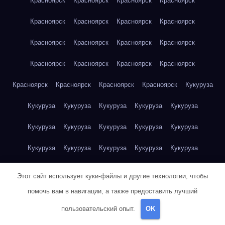
Красноярск
Красноярск
Красноярск
Красноярск
Красноярск
Красноярск
Красноярск
Красноярск
Красноярск
Красноярск
Красноярск
Красноярск
Красноярск
Красноярск
Красноярск
Красноярск
Красноярск
Красноярск
Красноярск
Красноярск
Кукуруза
Кукуруза
Кукуруза
Кукуруза
Кукуруза
Кукуруза
Кукуруза
Кукуруза
Кукуруза
Кукуруза
Кукуруза
Кукуруза
Кукуруза
Кукуруза
Кукуруза
Кукуруза
Куриная грудка
Куриная грудка
Куриная грудка
Этот сайт использует куки-файлы и другие технологии, чтобы
Куриная грудка
Куриная грудка
Куриная грудка
помочь вам в навигации, а также предоставить лучший
пользовательский опыт.
OK
Куриная грудка
Куриная грудка
Куриная грудка