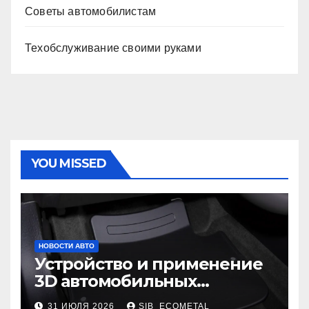
Советы автомобилистам
Техобслуживание своими руками
YOU MISSED
НОВОСТИ АВТО
Устройство и применение
3D автомобильных
ковриков
31 ИЮЛЯ 2026
SIB_ECOMETAL