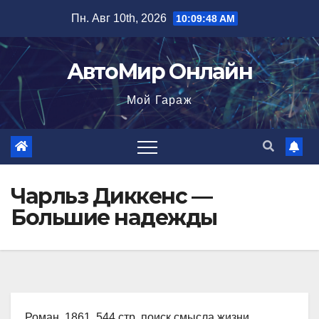
Перейти
Пн. Авг 10th, 2026
10:09:49 AM
к
содержимому
АвтоМир Онлайн
Мой Гараж
Чарльз Диккенс —
Большие надежды
Роман, 1861, 544 стр. поиск смысла жизни