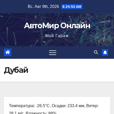
Перейти
Вс. Авг 9th, 2026
8:24:54 AM
к
содержимому
АвтоМир Онлайн
Мой Гараж
Дубай
Температура: -26.5°C, Осадки: 233.4 мм, Ветер:
28.1 м/с, Влажность: 88%