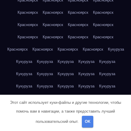
Красноярск
Красноярск
Красноярск
Красноярск
Красноярск
Красноярск
Красноярск
Красноярск
Красноярск
Красноярск
Красноярск
Красноярск
Красноярск
Красноярск
Красноярск
Красноярск
Красноярск
Красноярск
Красноярск
Красноярск
Кукуруза
Кукуруза
Кукуруза
Кукуруза
Кукуруза
Кукуруза
Кукуруза
Кукуруза
Кукуруза
Кукуруза
Кукуруза
Кукуруза
Кукуруза
Кукуруза
Кукуруза
Кукуруза
Куриная грудка
Куриная грудка
Куриная грудка
Этот сайт использует куки-файлы и другие технологии, чтобы
Куриная грудка
Куриная грудка
Куриная грудка
помочь вам в навигации, а также предоставить лучший
пользовательский опыт.
OK
Куриная грудка
Куриная грудка
Куриная грудка