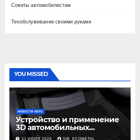
Советы автомобилистам
Техобслуживание своими руками
YOU MISSED
НОВОСТИ АВТО
Устройство и применение
3D автомобильных
ковриков
31 ИЮЛЯ 2026
SIB_ECOMETAL