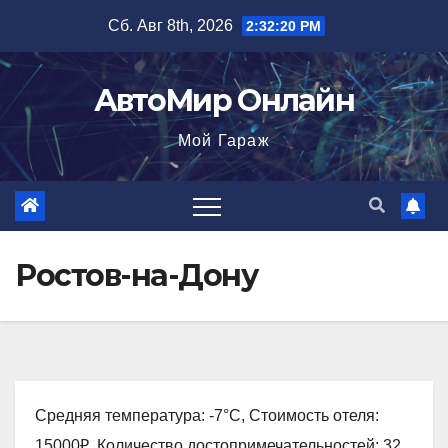
Перейти
Сб. Авг 8th, 2026
2:32:21 PM
к
содержимому
АвтоМир Онлайн
Мой Гараж
Ростов-на-Дону
Средняя температура: -7°C, Стоимость отеля:
15000₽, Количество достопримечательностей: 32,