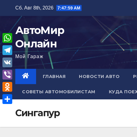
Перейти
Сб. Авг 8th, 2026
7:48:00 AM
к
содержимому
АвтоМир
Онлайн
W
Мой Гараж
h
T
a
e
V
ГЛАВНАЯ
НОВОСТИ АВТО
Р
t
l
K
V
s
e
СОВЕТЫ АВТОМОБИЛИСТАМ
КУДА ПОЕ
i
A
O
g
b
p
d
r
О
Сингапур
e
p
n
a
т
r
o
m
п
k