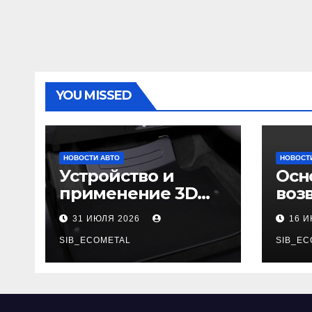
YOU MISSED
НОВОСТИ АВТО
НОВОСТ
Устройство и
Осн
применение 3D
воз
автомобильных
гар
31 ИЮЛЯ 2026
16 
ковриков
SIB_ECOMETAL
SIB_EC