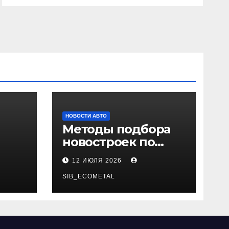
НОВОСТИ АВТО
Методы подбора
новостроек по
 и
заданным
12 ИЮЛЯ 2026
и
критериям
SIB_ECOMETAL