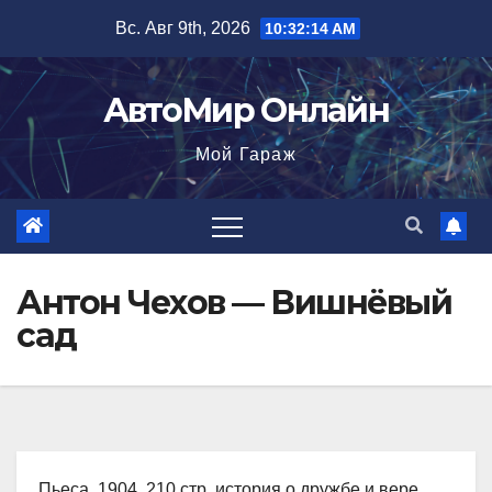
Перейти
Вс. Авг 9th, 2026
10:32:15 AM
к
содержимому
АвтоМир Онлайн
Мой Гараж
Антон Чехов — Вишнёвый
сад
Пьеса, 1904, 210 стр. история о дружбе и вере