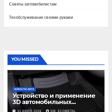
Советы автомобилистам
Техобслуживание своими руками
YOU MISSED
НОВОСТИ АВТО
Устройство и применение
3D автомобильных
ковриков
31 ИЮЛЯ 2026
SIB_ECOMETAL