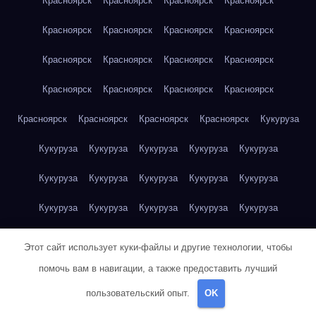
Красноярск
Красноярск
Красноярск
Красноярск
Красноярск
Красноярск
Красноярск
Красноярск
Красноярск
Красноярск
Красноярск
Красноярск
Красноярск
Красноярск
Красноярск
Красноярск
Красноярск
Красноярск
Красноярск
Красноярск
Кукуруза
Кукуруза
Кукуруза
Кукуруза
Кукуруза
Кукуруза
Кукуруза
Кукуруза
Кукуруза
Кукуруза
Кукуруза
Кукуруза
Кукуруза
Кукуруза
Кукуруза
Кукуруза
Куриная грудка
Куриная грудка
Куриная грудка
Этот сайт использует куки-файлы и другие технологии, чтобы
Куриная грудка
Куриная грудка
Куриная грудка
помочь вам в навигации, а также предоставить лучший
пользовательский опыт.
OK
Куриная грудка
Куриная грудка
Куриная грудка