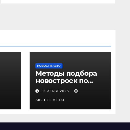
НОВОСТИ АВТО
Методы подбора
новостроек по
 и
заданным
12 ИЮЛЯ 2026
и
критериям
SIB_ECOMETAL