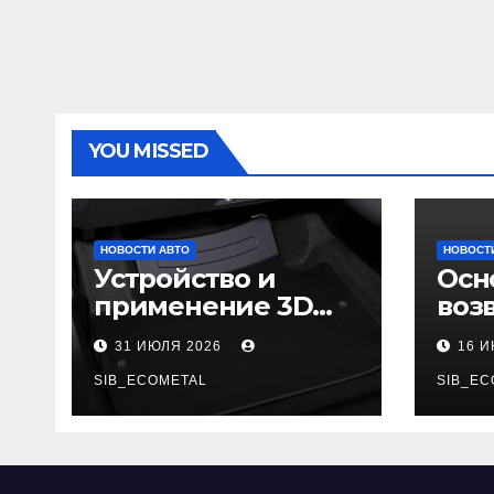
YOU MISSED
НОВОСТИ АВТО
НОВОСТ
Устройство и
Осн
применение 3D
воз
автомобильных
гар
31 ИЮЛЯ 2026
16 
ковриков
SIB_ECOMETAL
SIB_EC