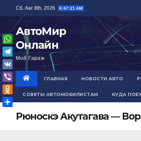
Перейти
Сб. Авг 8th, 2026
6:47:22 AM
к
содержимому
АвтоМир
Онлайн
W
Мой Гараж
h
T
a
e
V
ГЛАВНАЯ
НОВОСТИ АВТО
Р
t
l
K
V
s
e
СОВЕТЫ АВТОМОБИЛИСТАМ
КУДА ПОЕ
i
A
O
g
b
p
d
r
О
Рюноскэ Акутагава — Вор
e
p
n
a
т
r
o
m
п
k