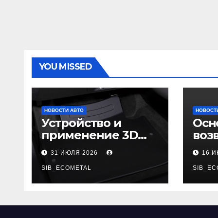
YOU MISSED
НОВОСТИ АВТО
НОВОСТ
Устройство и
Осн
применение 3D
воз
автомобильных
гар
31 ИЮЛЯ 2026
16 
ковриков
SIB_ECOMETAL
SIB_EC