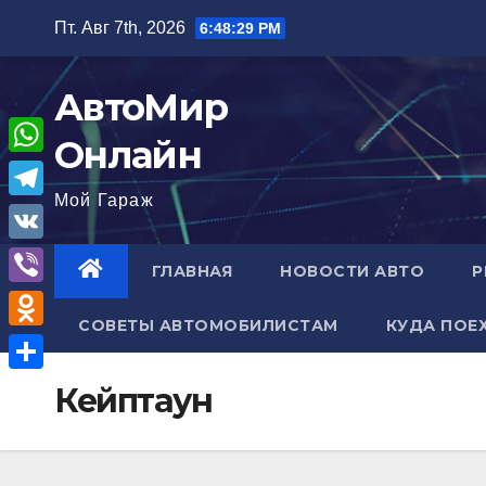
Перейти
Пт. Авг 7th, 2026
6:48:30 PM
к
содержимому
АвтоМир
Онлайн
W
Мой Гараж
h
T
a
e
V
ГЛАВНАЯ
НОВОСТИ АВТО
Р
t
l
K
V
s
e
СОВЕТЫ АВТОМОБИЛИСТАМ
КУДА ПОЕ
i
A
O
g
b
p
d
r
О
Кейптаун
e
p
n
a
т
r
o
m
п
k