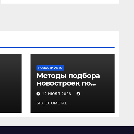
НОВОСТИ АВТО
Методы подбора
новостроек по
 и
заданным
12 ИЮЛЯ 2026
и
критериям
SIB_ECOMETAL