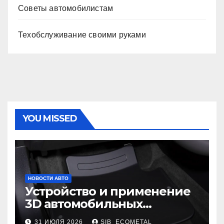
Советы автомобилистам
Техобслуживание своими руками
YOU MISSED
НОВОСТИ АВТО
Устройство и применение
3D автомобильных
ковриков
31 ИЮЛЯ 2026
SIB_ECOMETAL