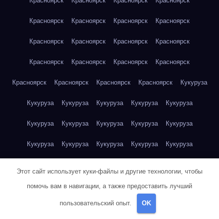
Красноярск
Красноярск
Красноярск
Красноярск
Красноярск
Красноярск
Красноярск
Красноярск
Красноярск
Красноярск
Красноярск
Красноярск
Красноярск
Красноярск
Красноярск
Красноярск
Красноярск
Красноярск
Красноярск
Красноярск
Кукуруза
Кукуруза
Кукуруза
Кукуруза
Кукуруза
Кукуруза
Кукуруза
Кукуруза
Кукуруза
Кукуруза
Кукуруза
Кукуруза
Кукуруза
Кукуруза
Кукуруза
Кукуруза
Куриная грудка
Куриная грудка
Куриная грудка
Этот сайт использует куки-файлы и другие технологии, чтобы
Куриная грудка
Куриная грудка
Куриная грудка
помочь вам в навигации, а также предоставить лучший
пользовательский опыт.
OK
Куриная грудка
Куриная грудка
Куриная грудка