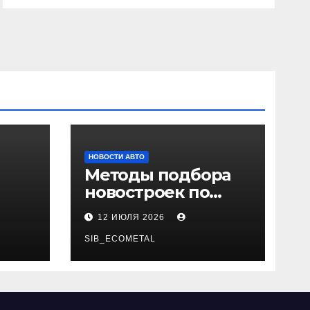
НОВОСТИ АВТО
Методы подбора
новостроек по
 и
заданным
12 ИЮЛЯ 2026
и
критериям
SIB_ECOMETAL