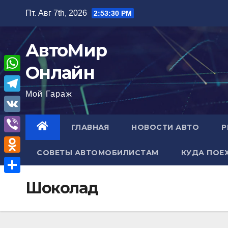
Перейти
Пт. Авг 7th, 2026
2:53:31 PM
к
содержимому
АвтоМир
Онлайн
W
Мой Гараж
h
T
a
e
V
ГЛАВНАЯ
НОВОСТИ АВТО
Р
t
l
K
V
s
e
СОВЕТЫ АВТОМОБИЛИСТАМ
КУДА ПОЕ
i
A
O
g
b
p
d
r
О
Шоколад
e
p
n
a
т
r
o
m
п
k