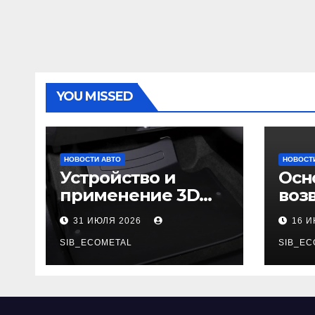
YOU MISSED
НОВОСТИ АВТО
НОВОСТ
Устройство и
Осн
применение 3D
воз
автомобильных
гар
31 ИЮЛЯ 2026
16 
ковриков
SIB_ECOMETAL
SIB_EC