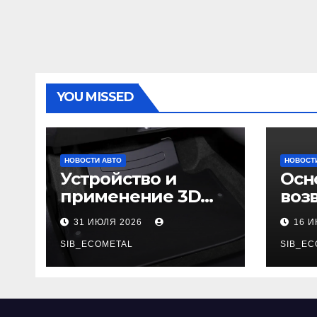
YOU MISSED
НОВОСТИ АВТО
НОВОСТ
Устройство и
Осн
применение 3D
воз
автомобильных
гар
31 ИЮЛЯ 2026
16 
ковриков
SIB_ECOMETAL
SIB_EC