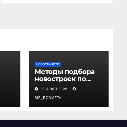
НОВОСТИ АВТО
Методы подбора
новостроек по
 и
заданным
12 ИЮЛЯ 2026
и
критериям
SIB_ECOMETAL