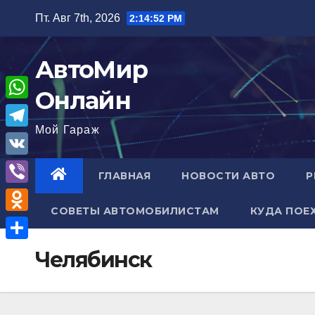
Перейти
Пт. Авг 7th, 2026
2:14:53 PM
к
содержимому
АвтоМир
Онлайн
W
Мой Гараж
h
T
a
e
V
ГЛАВНАЯ
НОВОСТИ АВТО
Р
t
l
K
V
s
e
СОВЕТЫ АВТОМОБИЛИСТАМ
КУДА ПОЕ
i
A
O
g
b
p
d
r
О
Челябинск
e
p
n
a
т
r
o
m
п
k