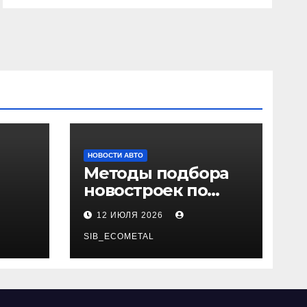
НОВОСТИ АВТО
Методы подбора
новостроек по
 и
заданным
12 ИЮЛЯ 2026
и
критериям
SIB_ECOMETAL