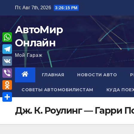
Перейти
Пт. Авг 7th, 2026
3:26:16 PM
к
содержимому
АвтоМир
Онлайн
W
Мой Гараж
h
T
a
e
V
ГЛАВНАЯ
НОВОСТИ АВТО
Р
t
l
K
V
s
e
СОВЕТЫ АВТОМОБИЛИСТАМ
КУДА ПОЕ
i
A
O
g
b
p
d
r
О
Дж. К. Роулинг — Гарри 
e
p
n
a
т
r
o
m
п
k