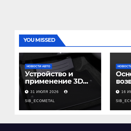
YOU MISSED
НОВОСТИ АВТО
НОВОСТ
Устройство и
Осн
применение 3D
воз
автомобильных
гар
31 ИЮЛЯ 2026
16 
ковриков
SIB_ECOMETAL
SIB_EC