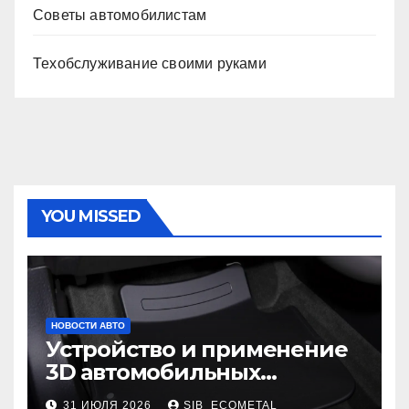
Советы автомобилистам
Техобслуживание своими руками
YOU MISSED
НОВОСТИ АВТО
Устройство и применение
3D автомобильных
ковриков
31 ИЮЛЯ 2026
SIB_ECOMETAL