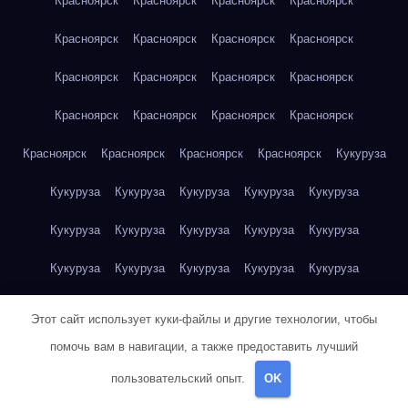
Красноярск
Красноярск
Красноярск
Красноярск
Красноярск
Красноярск
Красноярск
Красноярск
Красноярск
Красноярск
Красноярск
Красноярск
Красноярск
Красноярск
Красноярск
Красноярск
Красноярск
Красноярск
Красноярск
Красноярск
Кукуруза
Кукуруза
Кукуруза
Кукуруза
Кукуруза
Кукуруза
Кукуруза
Кукуруза
Кукуруза
Кукуруза
Кукуруза
Кукуруза
Кукуруза
Кукуруза
Кукуруза
Кукуруза
Куриная грудка
Куриная грудка
Куриная грудка
Этот сайт использует куки-файлы и другие технологии, чтобы
Куриная грудка
Куриная грудка
Куриная грудка
помочь вам в навигации, а также предоставить лучший
пользовательский опыт.
OK
Куриная грудка
Куриная грудка
Куриная грудка