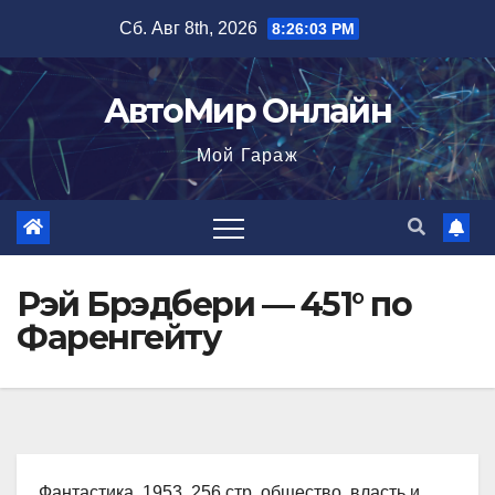
Перейти
Сб. Авг 8th, 2026
8:26:04 PM
к
содержимому
АвтоМир Онлайн
Мой Гараж
Рэй Брэдбери — 451° по
Фаренгейту
Фантастика, 1953, 256 стр. общество, власть и