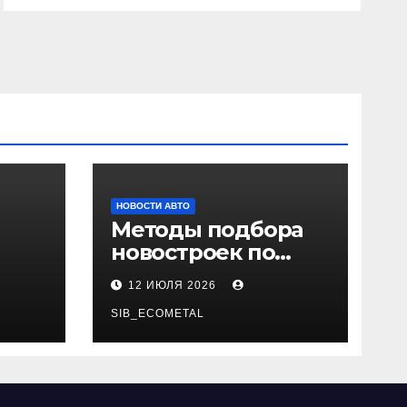
НОВОСТИ АВТО
Методы подбора
новостроек по
 и
заданным
12 ИЮЛЯ 2026
и
критериям
SIB_ECOMETAL