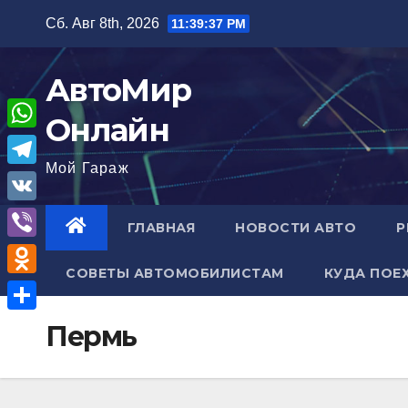
Перейти
Сб. Авг 8th, 2026
11:39:38 PM
к
содержимому
АвтоМир
Онлайн
W
Мой Гараж
h
T
a
e
V
ГЛАВНАЯ
НОВОСТИ АВТО
Р
t
l
K
V
s
e
СОВЕТЫ АВТОМОБИЛИСТАМ
КУДА ПОЕ
i
A
O
g
b
p
d
r
О
Пермь
e
p
n
a
т
r
o
m
п
k