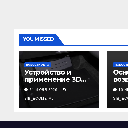
YOU MISSED
НОВОСТИ АВТО
НОВОСТ
Устройство и
Осн
применение 3D
воз
автомобильных
гар
31 ИЮЛЯ 2026
16 
ковриков
SIB_ECOMETAL
SIB_EC