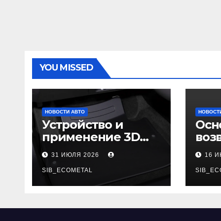
YOU MISSED
НОВОСТИ АВТО
НОВОСТ
Устройство и
Осн
применение 3D
воз
автомобильных
гар
31 ИЮЛЯ 2026
16 
ковриков
SIB_ECOMETAL
SIB_EC