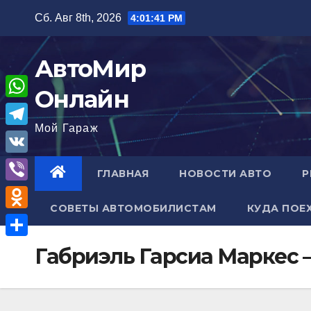
Перейти
Сб. Авг 8th, 2026
4:01:42 PM
к
содержимому
АвтоМир
Онлайн
W
Мой Гараж
h
T
a
e
V
ГЛАВНАЯ
НОВОСТИ АВТО
Р
t
l
K
V
s
e
СОВЕТЫ АВТОМОБИЛИСТАМ
КУДА ПОЕ
i
A
O
g
b
p
d
r
О
Габриэль Гарсиа Маркес 
e
p
n
a
т
r
o
m
п
k