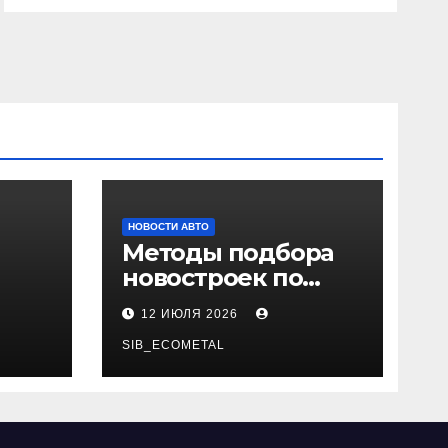
НОВОСТИ АВТО
Методы подбора
новостроек по
 и
заданным
12 ИЮЛЯ 2026
и
критериям
SIB_ECOMETAL