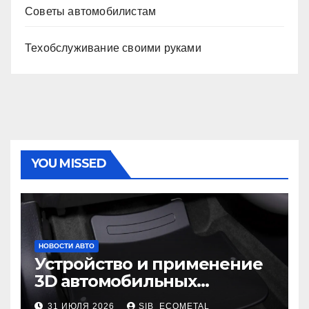
Советы автомобилистам
Техобслуживание своими руками
YOU MISSED
НОВОСТИ АВТО
Устройство и применение
3D автомобильных
ковриков
31 ИЮЛЯ 2026
SIB_ECOMETAL