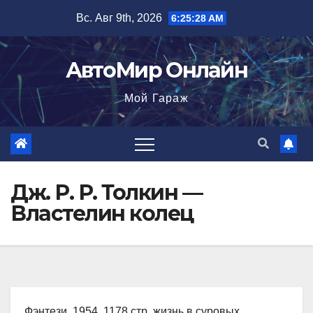
Перейти
Вс. Авг 9th, 2026
6:25:29 AM
к
содержимому
АвтоМир Онлайн
Мой Гараж
Дж. Р. Р. Толкин —
Властелин колец
Фэнтези, 1954, 1178 стр. жизнь в суровых