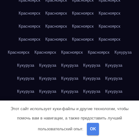
Красноярск
Красноярск
Красноярск
Красноярск
Красноярск
Красноярск
Красноярск
Красноярск
Красноярск
Красноярск
Красноярск
Красноярск
Красноярск
Красноярск
Красноярск
Красноярск
Красноярск
Красноярск
Красноярск
Красноярск
Кукуруза
Кукуруза
Кукуруза
Кукуруза
Кукуруза
Кукуруза
Кукуруза
Кукуруза
Кукуруза
Кукуруза
Кукуруза
Кукуруза
Кукуруза
Кукуруза
Кукуруза
Кукуруза
Куриная грудка
Куриная грудка
Куриная грудка
Этот сайт использует куки-файлы и другие технологии, чтобы
Куриная грудка
Куриная грудка
Куриная грудка
помочь вам в навигации, а также предоставить лучший
пользовательский опыт.
OK
Куриная грудка
Куриная грудка
Куриная грудка