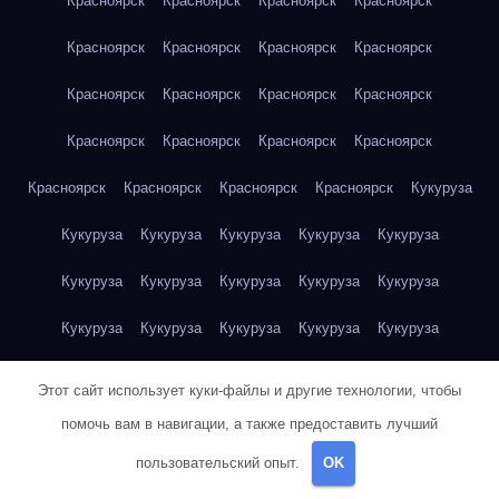
Красноярск
Красноярск
Красноярск
Красноярск
Красноярск
Красноярск
Красноярск
Красноярск
Красноярск
Красноярск
Красноярск
Красноярск
Красноярск
Красноярск
Красноярск
Красноярск
Красноярск
Красноярск
Красноярск
Красноярск
Кукуруза
Кукуруза
Кукуруза
Кукуруза
Кукуруза
Кукуруза
Кукуруза
Кукуруза
Кукуруза
Кукуруза
Кукуруза
Кукуруза
Кукуруза
Кукуруза
Кукуруза
Кукуруза
Куриная грудка
Куриная грудка
Куриная грудка
Этот сайт использует куки-файлы и другие технологии, чтобы
Куриная грудка
Куриная грудка
Куриная грудка
помочь вам в навигации, а также предоставить лучший
пользовательский опыт.
OK
Куриная грудка
Куриная грудка
Куриная грудка