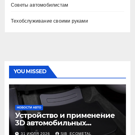
Советы автомобилистам
Техобслуживание своими руками
YOU MISSED
НОВОСТИ АВТО
Устройство и применение
3D автомобильных
ковриков
31 ИЮЛЯ 2026
SIB_ECOMETAL