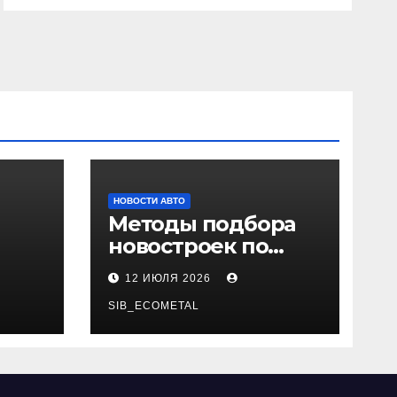
НОВОСТИ АВТО
Методы подбора
новостроек по
 и
заданным
12 ИЮЛЯ 2026
и
критериям
SIB_ECOMETAL