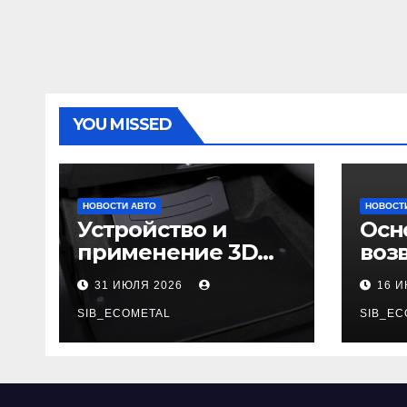
YOU MISSED
НОВОСТИ АВТО
НОВОСТ
Устройство и
Осн
применение 3D
воз
автомобильных
гар
31 ИЮЛЯ 2026
16 
ковриков
SIB_ECOMETAL
SIB_EC