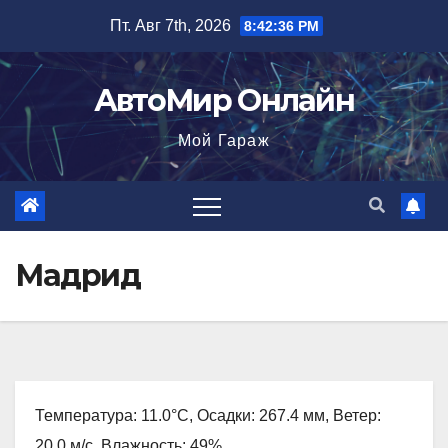
Перейти
Пт. Авг 7th, 2026
8:42:37 PM
к
содержимому
АвтоМир Онлайн
Мой Гараж
Мадрид
Температура: 11.0°C, Осадки: 267.4 мм, Ветер:
20.0 м/с, Влажность: 49%