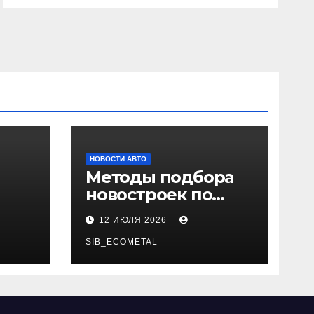
НОВОСТИ АВТО
Методы подбора
новостроек по
 и
заданным
12 ИЮЛЯ 2026
и
критериям
SIB_ECOMETAL