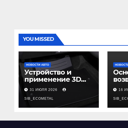
YOU MISSED
НОВОСТИ АВТО
НОВОСТ
Устройство и
Осн
применение 3D
воз
автомобильных
гар
31 ИЮЛЯ 2026
16 
ковриков
SIB_ECOMETAL
SIB_EC