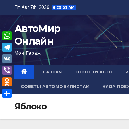
Перейти
Пт. Авг 7th, 2026
6:29:52 AM
к
содержимому
АвтоМир
Онлайн
W
Мой Гараж
h
T
a
e
V
ГЛАВНАЯ
НОВОСТИ АВТО
Р
t
l
K
V
s
e
СОВЕТЫ АВТОМОБИЛИСТАМ
КУДА ПОЕ
i
A
O
g
b
p
d
r
О
Яблоко
e
p
n
a
т
r
o
m
п
k